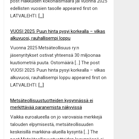
post Hakkuiden kokonaismäärä jäi vuonna 2025
edellisten vuosien tasolle appeared first on
LATVALEHTI.
[...]
VUOSI 2025: Puun hinta pysyi korkealla – vilkas
alkuvuosi, rauhallisempi loppu
Vuonna 2025 Metsäteollisuus ry:n
jäsenyritykset ostivat yhteensä 30 miljoonaa
kuutiometriä puuta. Ostomäärä […] The post
VUOSI 2025: Puun hinta pysyi korkealla – vilkas
alkuvuosi, rauhallisempi loppu appeared first on
LATVALEHTI.
[...]
Metsäteollisuustuotteiden kysynnässä ei
merkittävää paranemista näkyvissä
Vaikka euroalueella on jo varovaisia merkkejä
talouden elpymisestä, metsäteollisuuden
keskeisillä markkina-alueilla kysyntä […] The