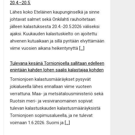
20.4.–20.5.
Lähes koko Eteläinen kaupunginselkä ja sinne
johtavat salmet sekä Onkilahti rauhoitetaan
jälleen kalastuksesta 20.4.-20.5.2026 väliseksi
ajaksi. Kuukauden kalastuskielto on ajoitettu
ahvenen kutuaikaan ja sillä pyritään elvyttämään
viime vuosien aikana heikentynyttä
[...]
Tulevana kesänä Tornionjoella sallitaan edelleen
enintään kahden lohen saalis kalastajaa kohden
Tornionjoen kalastusmääräykset pysyvät
jokialueella lähes ennallaan viime vuoteen
verrattuna. Maa- ja metsätalousministeriö sekä
Ruotsin meri- ja vesiviranomainen sopivat
tulevan kalastuskauden kalastusmääräyksistä
Tornionjoen sopimusalueella, ja ne tulevat
voimaan 1.6.2026. Suomi ja
[...]