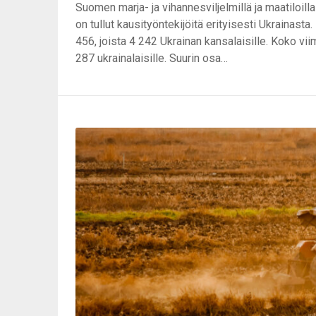
Suomen marja- ja vihannesviljelmillä ja maatiloil
on tullut kausityöntekijöitä erityisesti Ukrainas
456, joista 4 242 Ukrainan kansalaisille. Koko vi
287 ukrainalaisille. Suurin osa…