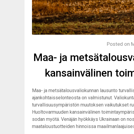
Posted on
M
Maa- ja metsätalousv
kansainvälinen toi
Maa- ja metsätalousvaliokunnan lausunto turvall
ajankohtaisselonteosta on valmistunut. Valioku
turvallisuusympäristön muutoksen vaikutukset ruok
Huoltovarmuuden kansainvälinen toimintaympärist
sodan myötä. Venäjän hyökkäys Ukrainaan on nost
maataloustuotteiden hinnoissa maailmanlaajuises