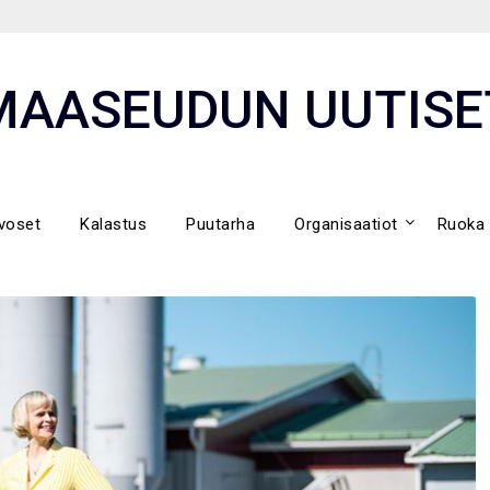
MAASEUDUN UUTISE
voset
Kalastus
Puutarha
Organisaatiot
Ruoka