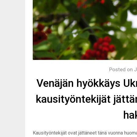
Posted on
J
Venäjän hyökkäys Ukra
kausityöntekijät jätt
ha
Kausityöntekijät ovat jättäneet tänä vuonna huo