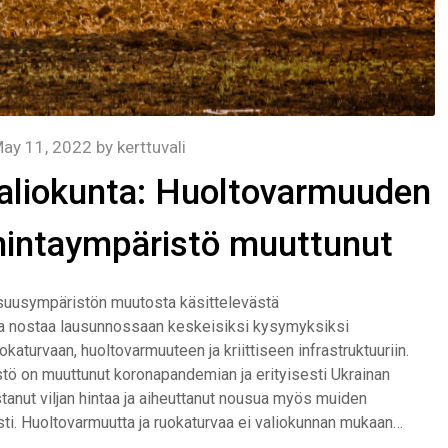
ay 11, 2022
by
kerttuvali
aliokunta: Huoltovarmuuden
mintaympäristö muuttunut
isuusympäristön muutosta käsittelevästä
nta nostaa lausunnossaan keskeisiksi kysymyksiksi
aturvaan, huoltovarmuuteen ja kriittiseen infrastruktuuriin.
ö on muuttunut koronapandemian ja erityisesti Ukrainan
anut viljan hintaa ja aiheuttanut nousua myös muiden
ti. Huoltovarmuutta ja ruokaturvaa ei valiokunnan mukaan…