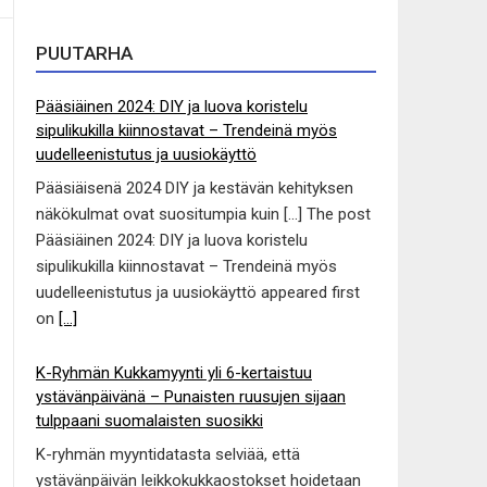
PUUTARHA
Pääsiäinen 2024: DIY ja luova koristelu
sipulikukilla kiinnostavat – Trendeinä myös
uudelleenistutus ja uusiokäyttö
Pääsiäisenä 2024 DIY ja kestävän kehityksen
näkökulmat ovat suositumpia kuin […] The post
Pääsiäinen 2024: DIY ja luova koristelu
sipulikukilla kiinnostavat – Trendeinä myös
uudelleenistutus ja uusiokäyttö appeared first
on
[...]
K-Ryhmän Kukkamyynti yli 6-kertaistuu
ystävänpäivänä – Punaisten ruusujen sijaan
tulppaani suomalaisten suosikki
K-ryhmän myyntidatasta selviää, että
ystävänpäivän leikkokukkaostokset hoidetaan