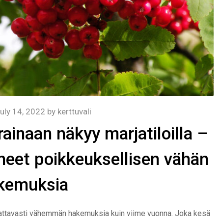
uly 14, 2022
by
kerttuvali
inaan näkyy marjatiloilla –
äneet poikkeuksellisen vähän
kemuksia
mattavasti vähemmän hakemuksia kuin viime vuonna. Joka kesä