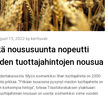
gust 15, 2022
by
kerttuvali
kkä noususuunta nopeutti
den tuottajahintojen nousua
odentakaisesta. Myös esimerkiksi lihan tuottajahinta on 2000-
htä jyrkkää. “Pitkään tasaisena pysynyt maidon tuottajahinta on
n korkeimpia hintoja”, toteaa Tilastokeskuksen yliaktuaari
 tuottajahinnan nousuun on useita: esimerkiksi viime vuoden