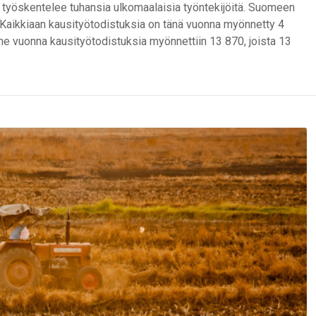
la työskentelee tuhansia ulkomaalaisia työntekijöitä. Suomeen
ta. Kaikkiaan kausityötodistuksia on tänä vuonna myönnetty 4
ime vuonna kausityötodistuksia myönnettiin 13 870, joista 13