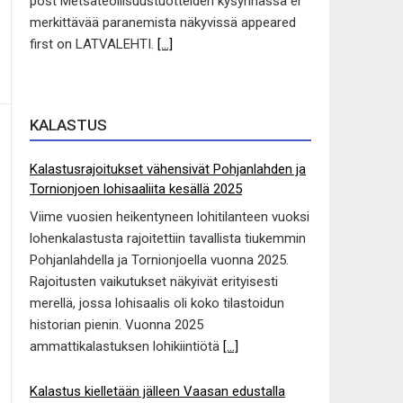
post Metsäteollisuustuotteiden kysynnässä ei
merkittävää paranemista näkyvissä appeared
first on LATVALEHTI.
[...]
KALASTUS
Kalastusrajoitukset vähensivät Pohjanlahden ja
Tornionjoen lohisaaliita kesällä 2025
Viime vuosien heikentyneen lohitilanteen vuoksi
lohenkalastusta rajoitettiin tavallista tiukemmin
Pohjanlahdella ja Tornionjoella vuonna 2025.
Rajoitusten vaikutukset näkyivät erityisesti
merellä, jossa lohisaalis oli koko tilastoidun
historian pienin. Vuonna 2025
ammattikalastuksen lohikiintiötä
[...]
Kalastus kielletään jälleen Vaasan edustalla