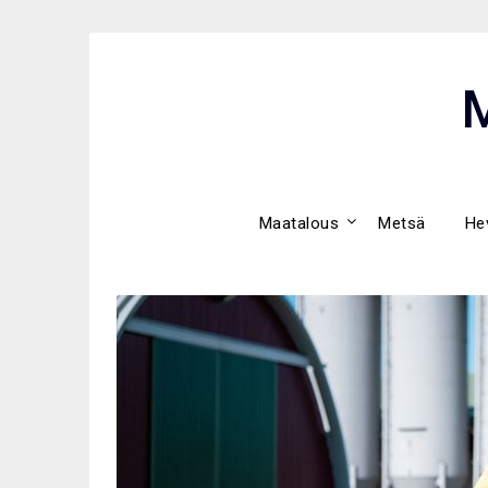
Skip
to
content
Maatalous
Metsä
He