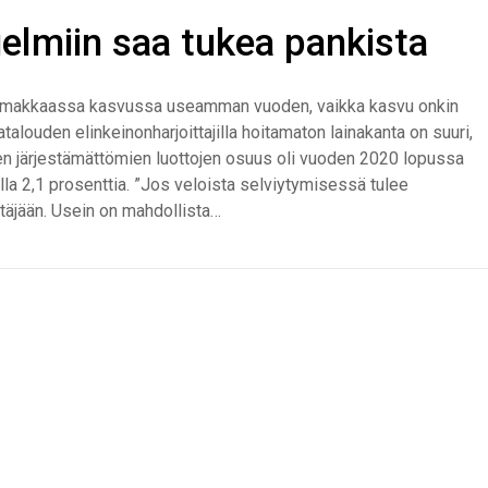
elmiin saa tukea pankista
oimakkaassa kasvussa useamman vuoden, vaikka kasvu onkin
alouden elinkeinonharjoittajilla hoitamaton lainakanta on suuri,
en järjestämättömien luottojen osuus oli vuoden 2020 lopussa
rilla 2,1 prosenttia. ”Jos veloista selviytymisessä tulee
täjään. Usein on mahdollista…