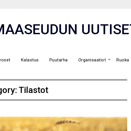
MAASEUDUN UUTISE
voset
Kalastus
Puutarha
Organisaatiot
Ruoka
gory:
Tilastot