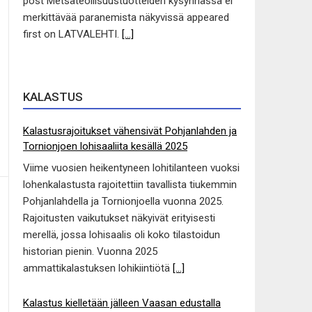
post Metsäteollisuustuotteiden kysynnässä ei
merkittävää paranemista näkyvissä appeared
first on LATVALEHTI.
[...]
KALASTUS
Kalastusrajoitukset vähensivät Pohjanlahden ja
Tornionjoen lohisaaliita kesällä 2025
Viime vuosien heikentyneen lohitilanteen vuoksi
lohenkalastusta rajoitettiin tavallista tiukemmin
Pohjanlahdella ja Tornionjoella vuonna 2025.
Rajoitusten vaikutukset näkyivät erityisesti
merellä, jossa lohisaalis oli koko tilastoidun
historian pienin. Vuonna 2025
ammattikalastuksen lohikiintiötä
[...]
Kalastus kielletään jälleen Vaasan edustalla