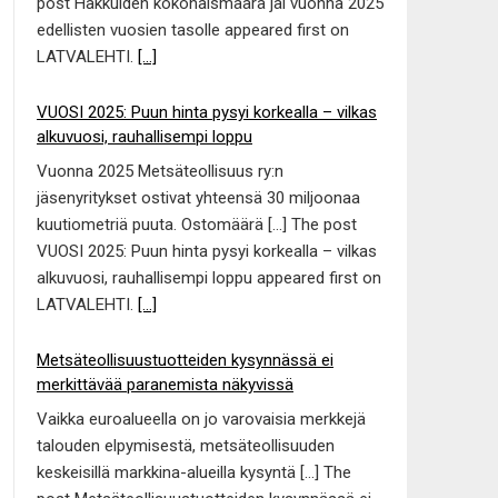
post Hakkuiden kokonaismäärä jäi vuonna 2025
edellisten vuosien tasolle appeared first on
LATVALEHTI.
[...]
VUOSI 2025: Puun hinta pysyi korkealla – vilkas
alkuvuosi, rauhallisempi loppu
Vuonna 2025 Metsäteollisuus ry:n
jäsenyritykset ostivat yhteensä 30 miljoonaa
kuutiometriä puuta. Ostomäärä […] The post
VUOSI 2025: Puun hinta pysyi korkealla – vilkas
alkuvuosi, rauhallisempi loppu appeared first on
LATVALEHTI.
[...]
Metsäteollisuustuotteiden kysynnässä ei
merkittävää paranemista näkyvissä
Vaikka euroalueella on jo varovaisia merkkejä
talouden elpymisestä, metsäteollisuuden
keskeisillä markkina-alueilla kysyntä […] The