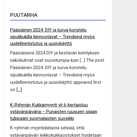
PUUTARHA
Pääsiäinen 2024: DIY ja luova koristelu
sipulikukilla kiinnostavat – Trendeinä myös
uudelleenistutus ja uusiokäyttö
Pääsiäisenä 2024 DIY ja kestävän kehityksen
näkökulmat ovat suositumpia kuin […] The post
Pääsiäinen 2024: DIY ja luova koristelu
sipulikukilla kiinnostavat – Trendeinä myös
uudelleenistutus ja uusiokäyttö appeared first
on
[...]
K-Ryhmän Kukkamyynti yli 6-kertaistuu
ystävänpäivänä – Punaisten ruusujen sijaan
tulppaani suomalaisten suosikki
K-ryhmän myyntidatasta selviää, että
ystävänpäivän leikkokukkaostokset hoidetaan