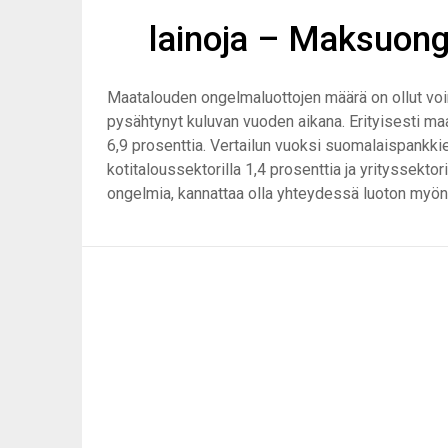
lainoja – Maksuong
Maatalouden ongelmaluottojen määrä on ollut v
pysähtynyt kuluvan vuoden aikana. Erityisesti maat
6,9 prosenttia. Vertailun vuoksi suomalaispankki
kotitaloussektorilla 1,4 prosenttia ja yrityssekto
ongelmia, kannattaa olla yhteydessä luoton myön