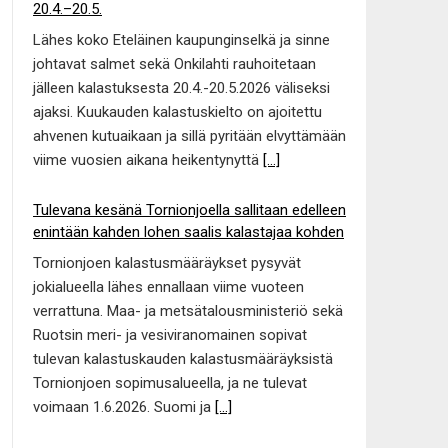
20.4.–20.5.
Lähes koko Eteläinen kaupunginselkä ja sinne
johtavat salmet sekä Onkilahti rauhoitetaan
jälleen kalastuksesta 20.4.-20.5.2026 väliseksi
ajaksi. Kuukauden kalastuskielto on ajoitettu
ahvenen kutuaikaan ja sillä pyritään elvyttämään
viime vuosien aikana heikentynyttä
[...]
Tulevana kesänä Tornionjoella sallitaan edelleen
enintään kahden lohen saalis kalastajaa kohden
Tornionjoen kalastusmääräykset pysyvät
jokialueella lähes ennallaan viime vuoteen
verrattuna. Maa- ja metsätalousministeriö sekä
Ruotsin meri- ja vesiviranomainen sopivat
tulevan kalastuskauden kalastusmääräyksistä
Tornionjoen sopimusalueella, ja ne tulevat
voimaan 1.6.2026. Suomi ja
[...]