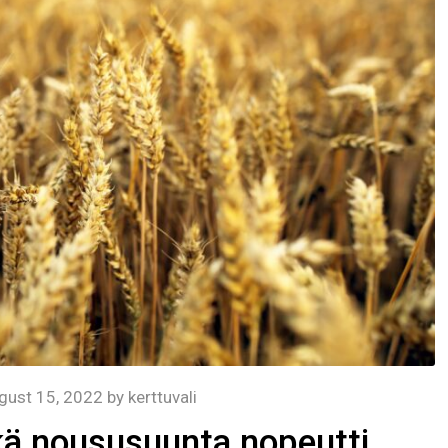
gust 15, 2022
by
kerttuvali
kkä noususuunta nopeutti