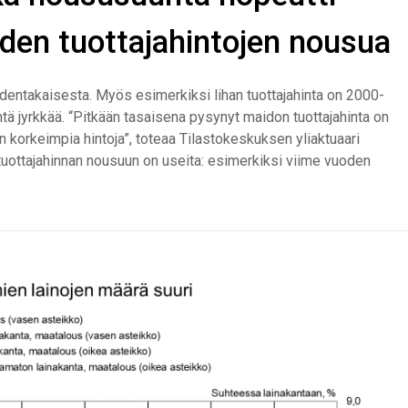
den tuottajahintojen nousua
odentakaisesta. Myös esimerkiksi lihan tuottajahinta on 2000-
htä jyrkkää. “Pitkään tasaisena pysynyt maidon tuottajahinta on
n korkeimpia hintoja”, toteaa Tilastokeskuksen yliaktuaari
 tuottajahinnan nousuun on useita: esimerkiksi viime vuoden