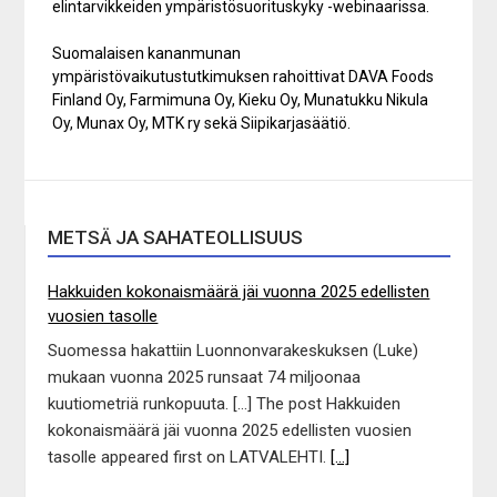
elintarvikkeiden ympäristösuorituskyky -webinaarissa.
Suomalaisen kananmunan
ympäristövaikutustutkimuksen rahoittivat DAVA Foods
Finland Oy, Farmimuna Oy, Kieku Oy, Munatukku Nikula
Oy, Munax Oy, MTK ry sekä Siipikarjasäätiö.
METSÄ JA SAHATEOLLISUUS
Hakkuiden kokonaismäärä jäi vuonna 2025 edellisten
vuosien tasolle
Suomessa hakattiin Luonnonvarakeskuksen (Luke)
mukaan vuonna 2025 runsaat 74 miljoonaa
kuutiometriä runkopuuta. […] The post Hakkuiden
kokonaismäärä jäi vuonna 2025 edellisten vuosien
tasolle appeared first on LATVALEHTI.
[...]