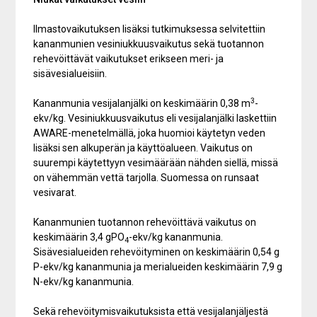
Ilmastovaikutuksen lisäksi tutkimuksessa selvitettiin
kananmunien vesiniukkuusvaikutus sekä tuotannon
rehevöittävät vaikutukset erikseen meri- ja
sisävesialueisiin.
3
Kananmunia vesijalanjälki on keskimäärin 0,38 m
-
ekv/kg. Vesiniukkuusvaikutus eli vesijalanjälki laskettiin
AWARE-menetelmällä, joka huomioi käytetyn veden
lisäksi sen alkuperän ja käyttöalueen. Vaikutus on
suurempi käytettyyn vesimäärään nähden siellä, missä
on vähemmän vettä tarjolla. Suomessa on runsaat
vesivarat.
Kananmunien tuotannon rehevöittävä vaikutus on
keskimäärin 3,4 gPO
-ekv/kg kananmunia.
4
Sisävesialueiden rehevöityminen on keskimäärin 0,54 g
P-ekv/kg kananmunia ja merialueiden keskimäärin 7,9 g
N-ekv/kg kananmunia.
Sekä rehevöitymisvaikutuksista että vesijalanjäljestä