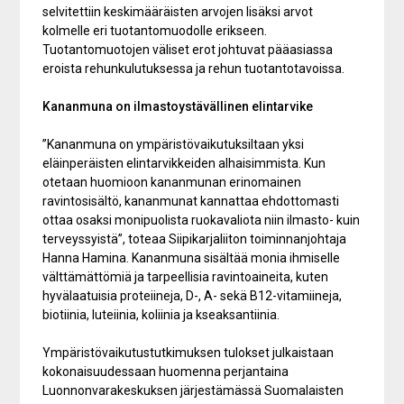
selvitettiin keskimääräisten arvojen lisäksi arvot
kolmelle eri tuotantomuodolle erikseen.
Tuotantomuotojen väliset erot johtuvat pääasiassa
eroista rehunkulutuksessa ja rehun tuotantotavoissa.
Kananmuna on ilmastoystävällinen elintarvike
”Kananmuna on ympäristövaikutuksiltaan yksi
eläinperäisten elintarvikkeiden alhaisimmista. Kun
otetaan huomioon kananmunan erinomainen
ravintosisältö, kananmunat kannattaa ehdottomasti
ottaa osaksi monipuolista ruokavaliota niin ilmasto- kuin
terveyssyistä”, toteaa Siipikarjaliiton toiminnanjohtaja
Hanna Hamina. Kananmuna sisältää monia ihmiselle
välttämättömiä ja tarpeellisia ravintoaineita, kuten
hyvälaatuisia proteiineja, D-, A- sekä B12-vitamiineja,
biotiinia, luteiinia, koliinia ja kseaksantiinia.
Ympäristövaikutustutkimuksen tulokset julkaistaan
kokonaisuudessaan huomenna perjantaina
Luonnonvarakeskuksen järjestämässä Suomalaisten