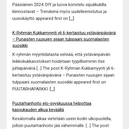
Pääsiäinen 2024: DIY ja luova koristelu sipulikukilla
kiinnostavat – Trendeinä myös uudelleenistutus ja
uusiokäyttö appeared first on
[...]
K-Ryhmän Kukkamyynti yli 6-kertaistuu ystävänpäivänä
– Punaisten ruusujen sijaan tulppaani suomalaisten
suosikki
K-ryhmän myyntidatasta selviää, että ystävänpäivän
leikkokukkaostokset hoidetaan tyypillisimmin itse
juhlapäivänä […] The post K-Ryhmän Kukkamyynti yli 6-
kertaistuu ystävänpäivänä – Punaisten ruusujen sijaan
tulppaani suomalaisten suosikki appeared first on
PUUTARHAPARKKI.
[...]
Puutarhanhoito elo-syyskuussa helpottaa
kasvukauden alkua keväällä
Kesälomalla aikaa vietetään usein kodin ulkopuolella,
jolloin puutarhanhoito jää vähemmälle. […] The post