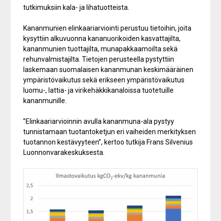
tutkimuksiin kala- ja lihatuotteista.
Kananmunien elinkaariarviointi perustuu tietoihin, joita
kysyttiin alkuvuonna kananuorikoiden kasvattajilta,
kananmunien tuottajilta, munapakkaamoilta sekä
rehunvalmistajilta. Tietojen perusteella pystyttiin
laskemaan suomalaisen kananmunan keskimääräinen
ympäristövaikutus sekä erikseen ympäristövaikutus
luomu-, lattia- ja virikehäkkikanaloissa tuotetuille
kananmunille.
”Elinkaariarvioinnin avulla kananmuna-ala pystyy
tunnistamaan tuotantoketjun eri vaiheiden merkityksen
tuotannon kestävyyteen”, kertoo tutkija Frans Silvenius
Luonnonvarakeskuksesta.