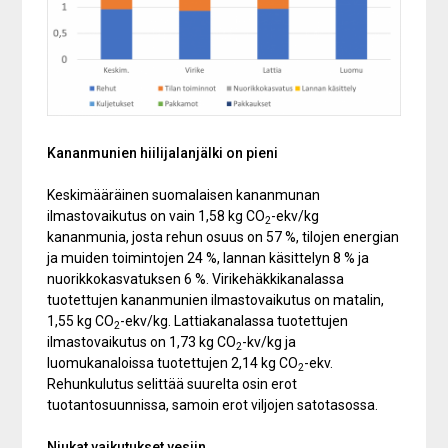
Kananmunien hiilijalanjälki on pieni
Keskimääräinen suomalaisen kananmunan
ilmastovaikutus on vain 1,58 kg CO
-ekv/kg
2
kananmunia, josta rehun osuus on 57 %, tilojen energian
ja muiden toimintojen 24 %, lannan käsittelyn 8 % ja
nuorikkokasvatuksen 6 %. Virikehäkkikanalassa
tuotettujen kananmunien ilmastovaikutus on matalin,
1,55 kg CO
-ekv/kg. Lattiakanalassa tuotettujen
2
ilmastovaikutus on 1,73 kg CO
-kv/kg ja
2
luomukanaloissa tuotettujen 2,14 kg CO
-ekv.
2
Rehunkulutus selittää suurelta osin erot
tuotantosuunnissa, samoin erot viljojen satotasossa.
Niukat vaikutukset vesiin