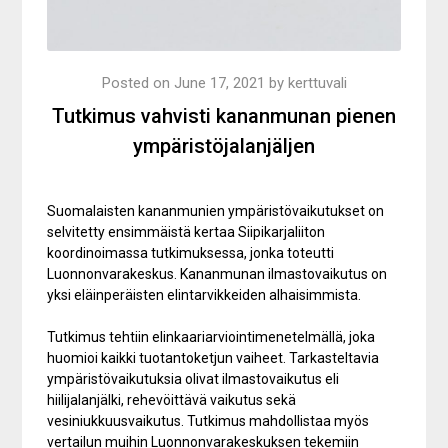
Posted on
June 17, 2021
by
kerttuvali
Tutkimus vahvisti kananmunan pienen
ympäristöjalanjäljen
Suomalaisten kananmunien ympäristövaikutukset on
selvitetty ensimmäistä kertaa Siipikarjaliiton
koordinoimassa tutkimuksessa, jonka toteutti
Luonnonvarakeskus. Kananmunan ilmastovaikutus on
yksi eläinperäisten elintarvikkeiden alhaisimmista.
Tutkimus tehtiin elinkaariarviointimenetelmällä, joka
huomioi kaikki tuotantoketjun vaiheet. Tarkasteltavia
ympäristövaikutuksia olivat ilmastovaikutus eli
hiilijalanjälki, rehevöittävä vaikutus sekä
vesiniukkuusvaikutus. Tutkimus mahdollistaa myös
vertailun muihin Luonnonvarakeskuksen tekemiin