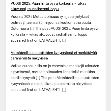
VUOSI 2025: Puun hinta pysyi korkealla – vilkas
alkuvuosi, rauhallisempi loppu
Vuonna 2025 Metsäteollisuus ry:n jäsenyritykset
ostivat yhteensä 30 miljoonaa kuutiometriä puuta.
Ostomäärä […] The post VUOSI 2025: Puun hinta pysyi
korkealla – vilkas alkuvuosi, rauhallisempi loppu
appeared first on LATVALEHTI.
[...]
Metsäteollisuustuotteiden kysynnässä ei merkittävää
paranemista näkyvissä
Vaikka euroalueella on jo varovaisia merkkejä talouden
elpymisestä, metsäteollisuuden keskeisillä markkina-
alueilla kysyntä […] The post Metsäteollisuustuotteiden
kysynnässä ei merkittävää paranemista näkyvissä
appeared first on LATVALEHTI.
[...]