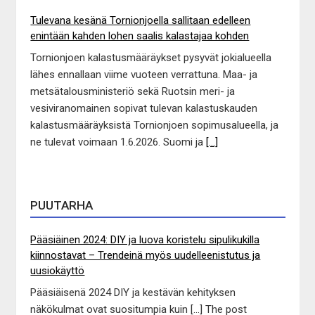
Tulevana kesänä Tornionjoella sallitaan edelleen
enintään kahden lohen saalis kalastajaa kohden
Tornionjoen kalastusmääräykset pysyvät jokialueella
lähes ennallaan viime vuoteen verrattuna. Maa- ja
metsätalousministeriö sekä Ruotsin meri- ja
vesiviranomainen sopivat tulevan kalastuskauden
kalastusmääräyksistä Tornionjoen sopimusalueella, ja
ne tulevat voimaan 1.6.2026. Suomi ja
[...]
PUUTARHA
Pääsiäinen 2024: DIY ja luova koristelu sipulikukilla
kiinnostavat – Trendeinä myös uudelleenistutus ja
uusiokäyttö
Pääsiäisenä 2024 DIY ja kestävän kehityksen
näkökulmat ovat suositumpia kuin […] The post