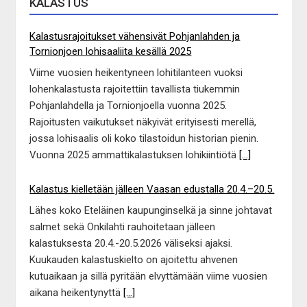
KALASTUS
Kalastusrajoitukset vähensivät Pohjanlahden ja
Tornionjoen lohisaaliita kesällä 2025
Viime vuosien heikentyneen lohitilanteen vuoksi
lohenkalastusta rajoitettiin tavallista tiukemmin
Pohjanlahdella ja Tornionjoella vuonna 2025.
Rajoitusten vaikutukset näkyivät erityisesti merellä,
jossa lohisaalis oli koko tilastoidun historian pienin.
Vuonna 2025 ammattikalastuksen lohikiintiötä
[...]
Kalastus kielletään jälleen Vaasan edustalla 20.4.–20.5.
Lähes koko Eteläinen kaupunginselkä ja sinne johtavat
salmet sekä Onkilahti rauhoitetaan jälleen
kalastuksesta 20.4.-20.5.2026 väliseksi ajaksi.
Kuukauden kalastuskielto on ajoitettu ahvenen
kutuaikaan ja sillä pyritään elvyttämään viime vuosien
aikana heikentynyttä
[...]